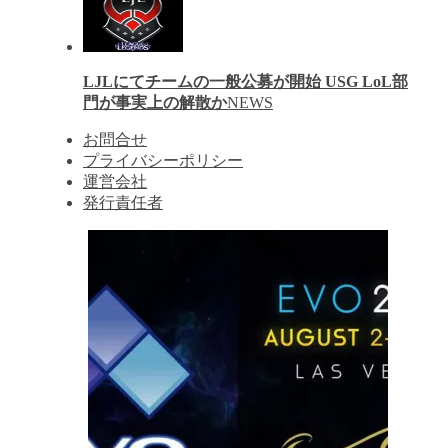
LJLにてチームの一般公募が開始 USG LoL部
門が事実上の解散か
NEWS
お問合せ
プライバシーポリシー
運営会社
発行責任者