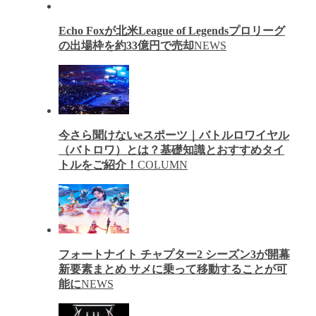
Echo Foxが北米League of Legendsプロリーグ
の出場枠を約33億円で売却
NEWS
今さら聞けないeスポーツ｜バトルロワイヤル
（バトロワ）とは？基礎知識とおすすめタイ
トルをご紹介！
COLUMN
フォートナイト チャプター2 シーズン3が開幕
新要素まとめ サメに乗って移動することが可
能に
NEWS