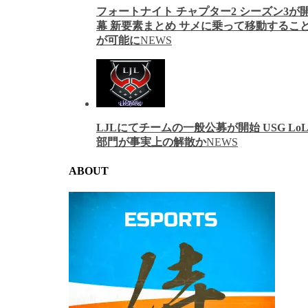
フォートナイト チャプター2 シーズン3が
幕 新要素まとめ サメに乗って移動するこ
が可能に
NEWS
LJLにてチームの一般公募が開始 USG Lo
部門が事実上の解散か
NEWS
ABOUT