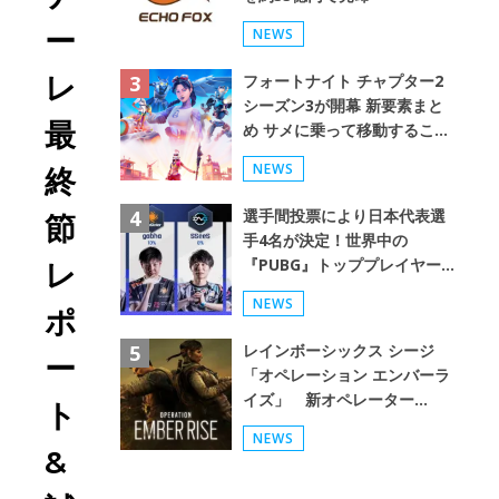
ー
NEWS
レ
フォートナイト チャプター2
シーズン3が開幕 新要素まと
最
め サメに乗って移動すること
が可能に
NEWS
終
選手間投票により日本代表選
節
手4名が決定！世界中の
『PUBG』トッププレイヤー
レ
が集う「PUBG Nations
NEWS
ポ
Cup」に出場
レインボーシックス シージ
ー
「オペレーション エンバーラ
イズ」 新オペレーター
ト
Amaru、Goyo追加
NEWS
&