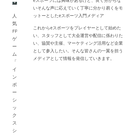
eスポーツには興味があるけど、良く分からな
いそんな声に応えていく丁寧に分かり易くをモ
人
ットーとしたeスポーツ入門メディア
気
これからeスポーツをプレイヤーとして始めた
FPS
い、スタッフとして大会運営や配信に係わりた
ゲ
い、協賛や主催、マーケティング活用など企業
ー
として参入したい。そんな皆さんの一翼を担う
ム
メディアとして情報を発信していきます。
「レ
イ
ン
ボ
ー
シ
ッ
ク
ス
シ