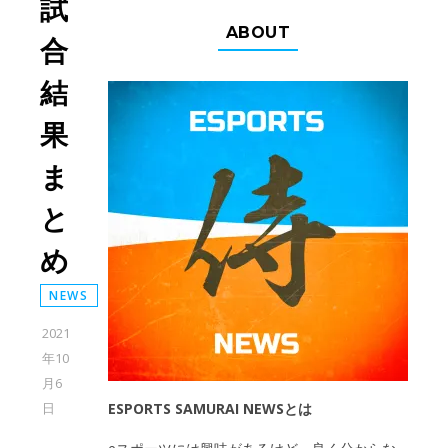
試
ABOUT
合
結
果
ま
と
め
NEWS
2021
年10
月6
日
ESPORTS SAMURAI NEWSとは