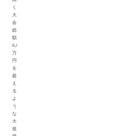
く、
大
会
総
額
6,000
万
円
を
超
え
る
よ
う
な
大
規