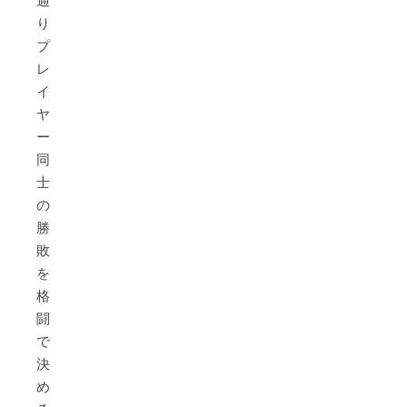
通
り
プ
レ
イ
ヤ
ー
同
士
の
勝
敗
を
格
闘
で
決
め