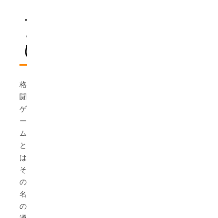
ム
と
は？
格
闘
ゲ
ー
ム
と
は、
そ
の
名
の