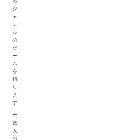
る
ジ
ャ
ン
ル
の
ゲ
ー
ム
を
指
し
ま
す。
十
数
人
の