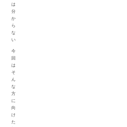
は
分
か
ら
な
い…」
今
回
は
そ
ん
な
方
に
向
け
た