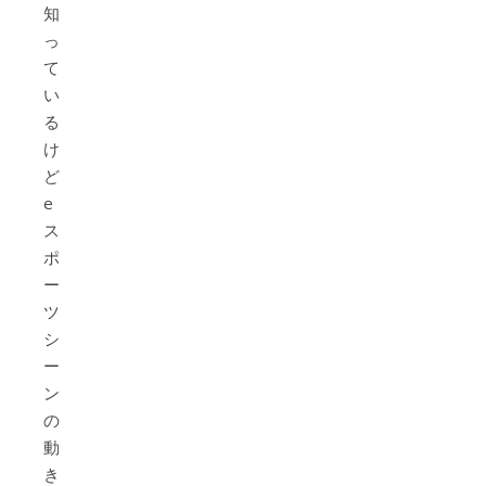
知
っ
て
い
る
け
ど、
e
ス
ポ
ー
ツ
シ
ー
ン
の
動
き