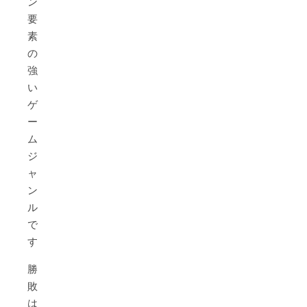
ン
要
素
の
強
い
ゲ
ー
ム
ジ
ャ
ン
ル
で
す。
勝
敗
は