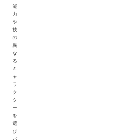
能
力
や
技
の
異
な
る
キ
ャ
ラ
ク
タ
ー
を
選
び、
パ