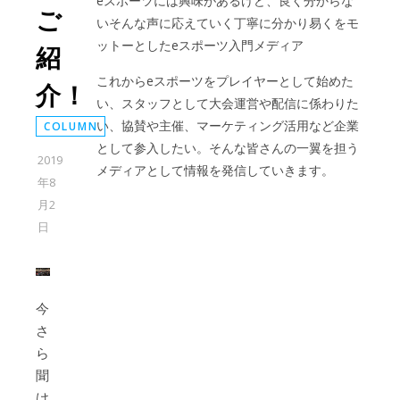
eスポーツには興味があるけど、良く分からな
ご
いそんな声に応えていく丁寧に分かり易くをモ
ットーとしたeスポーツ入門メディア
紹
これからeスポーツをプレイヤーとして始めた
介！
い、スタッフとして大会運営や配信に係わりた
い、協賛や主催、マーケティング活用など企業
COLUMN
として参入したい。そんな皆さんの一翼を担う
2019
メディアとして情報を発信していきます。
年8
月2
日
今
さ
ら
聞
け