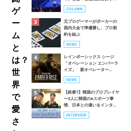
めタイトルをご紹介！
ゲ
COLUMN
ー
元プロゲーマーがポーカーの
国内大会で準優勝し、プロ契
Mango】
Mango】
ム
約を結ぶ
NEWS
と
レインボーシックス シージ
は？
「オペレーション エンバーラ
イズ」 新オペレーター
世
Amaru、Goyo追加
NEWS
界
【鉄拳7】韓国のプロプレイヤ
で
ー3人に韓国のeスポーツ事
情、日本との違いをインタビ
愛
ュー！
INTERVIEW
【LowHigh/Ulsan/CheryBerryM
さ