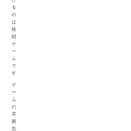
る
の
は
格
闘
ゲ
ー
ム
で
す！
ゲ
ー
ム
の
雰
囲
気