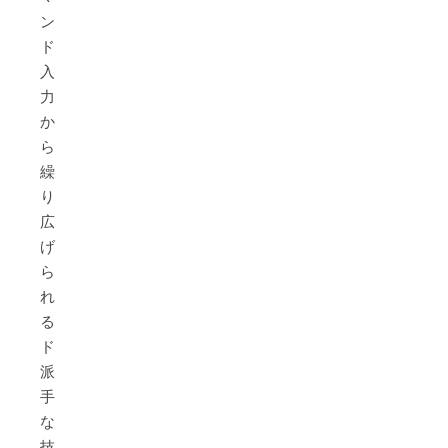
ン
ド
入
力
か
ら
繰
り
広
げ
ら
れ
る
ド
派
手
な
技