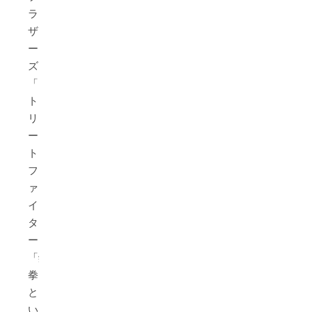
ラ
ザ
ー
ズ」
「ス
ト
リ
ー
ト
フ
ァ
イ
タ
ー」
「鉄
拳」
と
い