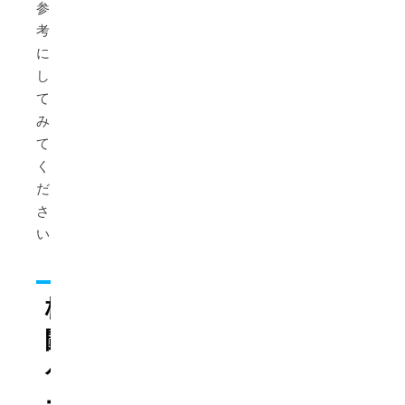
参
考
に
し
て
み
て
く
だ
さ
い！
格
闘
ゲ
ー