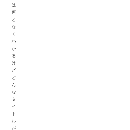
は
何
と
な
く
わ
か
る
け
ど、
ど
ん
な
タ
イ
ト
ル
が