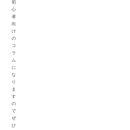
初
心
者
向
け
の
コ
ラ
ム
に
な
り
ま
す
の
で、
ぜ
ひ