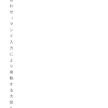
わ
せ
（コ
マ
ン
ド
入
力）
に
よ
り
発
動
す
る
大
技