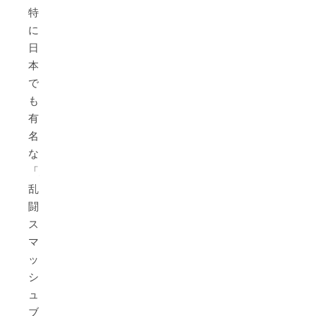
特
に、
日
本
で
も
有
名
な
「大
乱
闘
ス
マ
ッ
シ
ュ
ブ