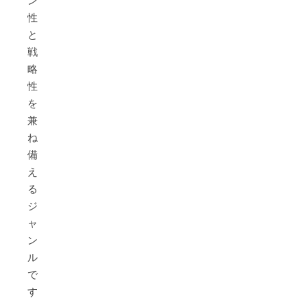
ン
性
と
戦
略
性
を
兼
ね
備
え
る
ジ
ャ
ン
ル
で
す。