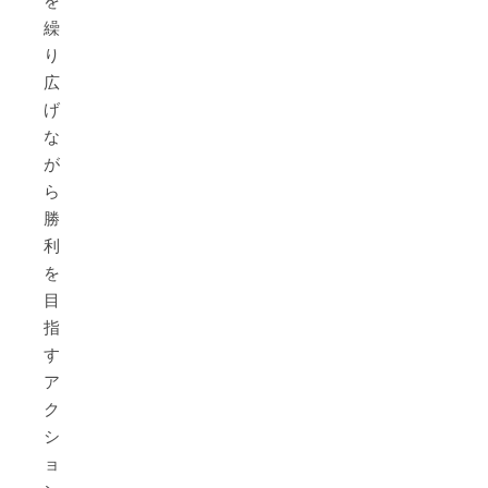
を
繰
り
広
げ
な
が
ら
勝
利
を
目
指
す
ア
ク
シ
ョ