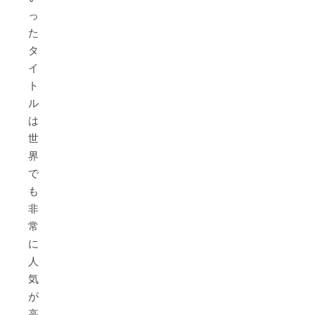
っ
た
タ
イ
ト
ル
は
世
界
で
も
非
常
に
人
気
が
高