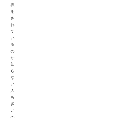
採
用
さ
れ
て
い
る
の
か
知
ら
な
い
人
も
多
い
の