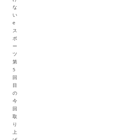
な
い
e
ス
ポ
ー
ツ、
第
5
回
目
の
今
回
取
り
上
げ