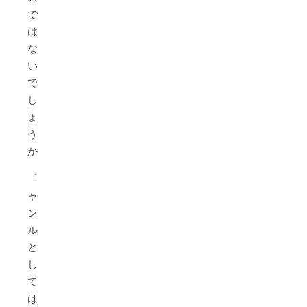
で
は
な
い
で
し
ょ
う
か。
「ジ
ャ
ン
ル
と
し
て
は