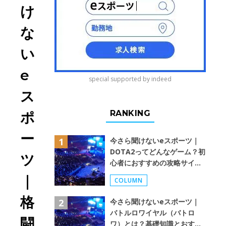
け
な
い
e
special supported by indeed
ス
RANKING
ポ
ー
今さら聞けないeスポーツ｜
DOTA2ってどんなゲーム？初
ツ
心者におすすめの攻略サイ
ト・選手・ストリーマーも紹
｜
COLUMN
介！
格
今さら聞けないeスポーツ｜
バトルロワイヤル（バトロ
闘
ワ）とは？基礎知識とおすす