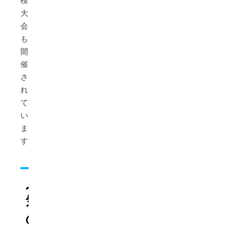
模
大
会
も
開
催
さ
れ
て
い
ま
す。
人
気
の