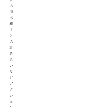
の
演
出、
相
手
と
の
読
み
合
い
な
ど、
ア
ク
シ
ョ