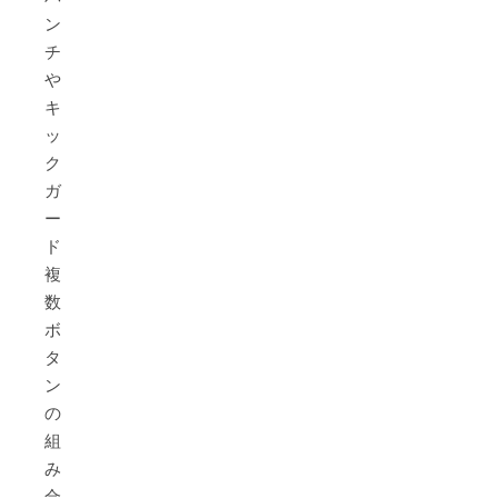
ン
チ
や
キ
ッ
ク、
ガ
ー
ド、
複
数
ボ
タ
ン
の
組
み
合