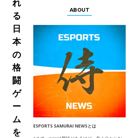
れ
ABOUT
る
日
本
の
格
闘
ゲ
ー
ム
ESPORTS SAMURAI NEWSとは
を