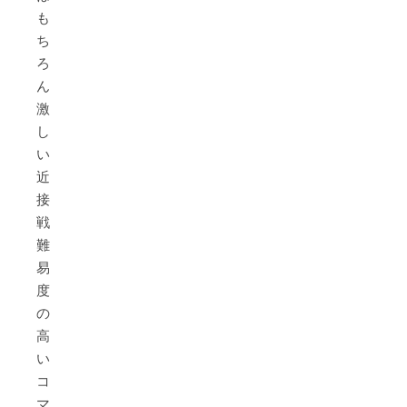
も
ち
ろ
ん、
激
し
い
近
接
戦、
難
易
度
の
高
い
コ
マ