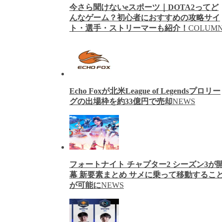
今さら聞けないeスポーツ｜DOTA2ってど
んなゲーム？初心者におすすめの攻略サイ
ト・選手・ストリーマーも紹介！
COLUM
Echo Foxが北米League of Legendsプロリー
グの出場枠を約33億円で売却
NEWS
フォートナイト チャプター2 シーズン3が
幕 新要素まとめ サメに乗って移動するこ
が可能に
NEWS