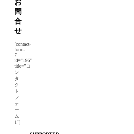
お
問
合
せ
[contact-
form-
7
id=”196″
title=”コ
ン
タ
ク
ト
フ
ォ
ー
ム
1″]