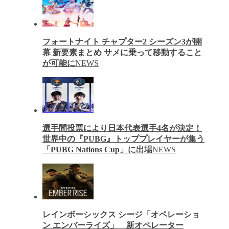
フォートナイト チャプター2 シーズン3が開
幕 新要素まとめ サメに乗って移動すること
が可能に
NEWS
選手間投票により日本代表選手4名が決定！
世界中の『PUBG』トッププレイヤーが集う
「PUBG Nations Cup」に出場
NEWS
レインボーシックス シージ「オペレーショ
ン エンバーライズ」 新オペレーター